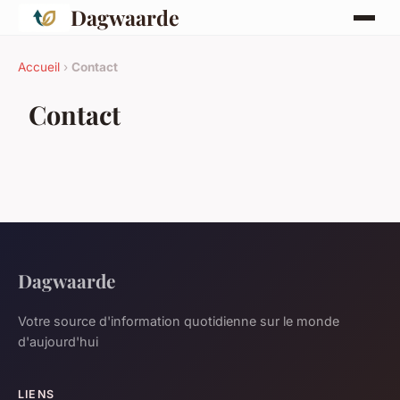
Dagwaarde
Accueil
›
Contact
Contact
Dagwaarde
Votre source d'information quotidienne sur le monde
d'aujourd'hui
LIENS