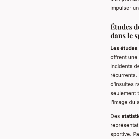
impulser un
Études de
dans le s
Les études
offrent une
incidents d
récurrents.
d’insultes 
seulement t
l’image du s
Des
statist
représentat
sportive. P