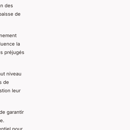
on des
 baisse de
nnement
fluence la
es préjugés
aut niveau
s de
stion leur
de garantir
e.
ntiel pour