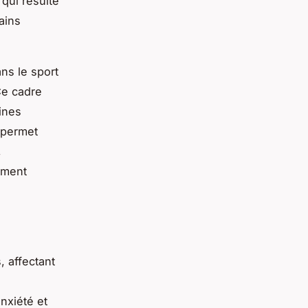
 qui résulte
ains
ns le sport
Ce cadre
ines
é permet
,
ement
, affectant
nxiété et