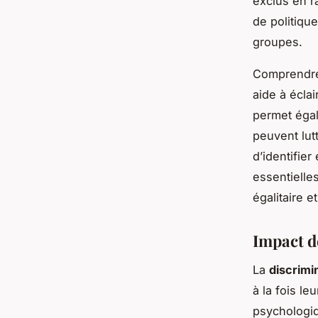
exclus en ra
de politiq
groupes.
Comprendr
aide à écla
permet égal
peuvent lutt
d’identifier
essentielle
égalitaire e
Impact de
La
discrimi
à la fois le
psychologiq