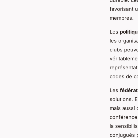
durable. Le
favorisant 
membres.
Les
politiq
les organis
clubs peuve
véritablemen
représentat
codes de co
Les
fédérat
solutions. 
mais aussi 
conférences
la sensibili
conjugués p