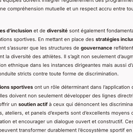
s équipes doivent intégrer régulièrement des programmes
une compréhension mutuelle et un respect accru entre to
ues d’inclusion
et de
diversité
sont également fondamenta
ations sportives. En mettant en place des
stratégies inclu
nt s’assurer que les structures de
gouvernance
reflèten
t la diversité des athlètes. Il s’agit non seulement d’aug
ion ethnique dans les instances dirigeantes mais aussi d
nduite stricts contre toute forme de discrimination.
ions sportives
ont un rôle déterminant dans l’application
Elles doivent non seulement développer des lignes directri
offrir un
soutien actif
à ceux qui dénoncent les discrimina
, ateliers, et panels d’experts sont d’excellents moyens 
sation et encourager un dialogue ouvert et constructif. Ces
euvent transformer durablement l’écosystème sportif e