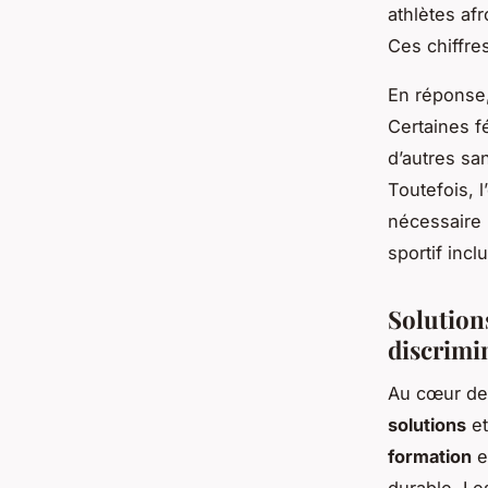
athlètes af
Ces chiffres
En réponse
Certaines f
d’autres sa
Toutefois, 
nécessaire
sportif incl
Solutions
discrimi
Au cœur de 
solutions
e
formation
e