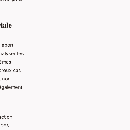
ciale
 sport
nalyser les
hémas
mbreux cas
t non
 également
ection
 des