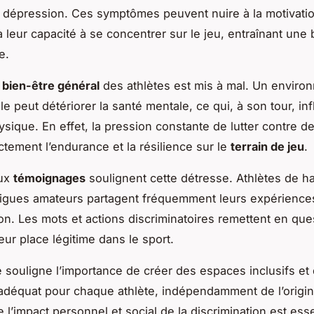
dépression. Ces symptômes peuvent nuire à la motivati
à leur capacité à se concentrer sur le jeu, entraînant une
e.
e
bien-être général
des athlètes est mis à mal. Un enviro
ile peut détériorer la santé mentale, ce qui, à son tour, in
ysique. En effet, la pression constante de lutter contre d
ctement l’endurance et la résilience sur le
terrain de jeu
.
ux
témoignages
soulignent cette détresse. Athlètes de h
igues amateurs partagent fréquemment leurs expérience
ion. Les mots et actions discriminatoires remettent en que
eur place légitime dans le sport.
té souligne l’importance de créer des espaces inclusifs et 
adéquat pour chaque athlète, indépendamment de l’origin
l’impact personnel et social de la discrimination est esse