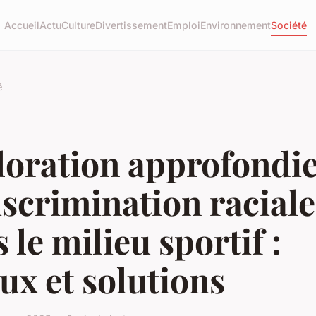
Accueil
Actu
Culture
Divertissement
Emploi
Environnement
Société
é
loration approfondie
iscrimination raciale
 le milieu sportif :
ux et solutions