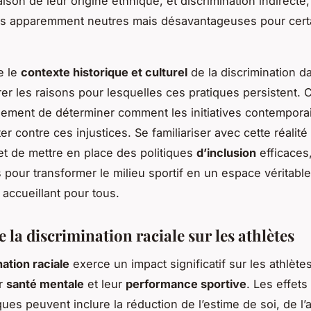
ison de leur origine ethnique, et discrimination indirecte,
ues apparemment neutres mais désavantageuses pour cert
e le
contexte historique et culturel
de la discrimination da
irer les raisons pour lesquelles ces pratiques persistent. 
ement de déterminer comment les initiatives contempora
er contre ces injustices. Se familiariser avec cette réalit
 et de mettre en place des politiques
d’inclusion
efficaces
s pour transformer le milieu sportif en un espace véritabl
t accueillant pour tous.
 la discrimination raciale sur les athlètes
nation raciale
exerce un impact significatif sur les athlètes
ur
santé mentale
et leur
performance sportive
. Les effets
ues peuvent inclure la réduction de l’estime de soi, de l’a