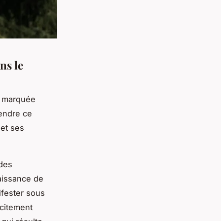
ns le
, marquée
rendre ce
 et ses
des
naissance de
ifester sous
icitement