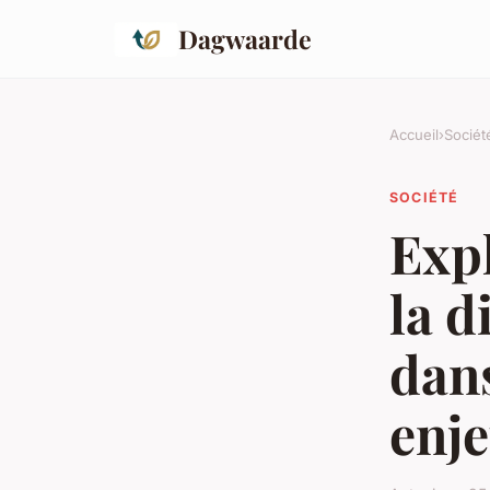
Dagwaarde
Accueil
›
Sociét
SOCIÉTÉ
Exp
la d
dans
enje