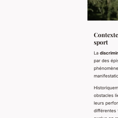
Contexte 
sport
La
discrimi
par des épi
phénomène, 
manifestati
Historique
obstacles li
leurs perfo
différentes