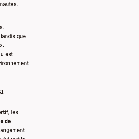
unautés.
s.
 tandis que
s.
nu est
vironnement
la
rtif
, les
es de
changement