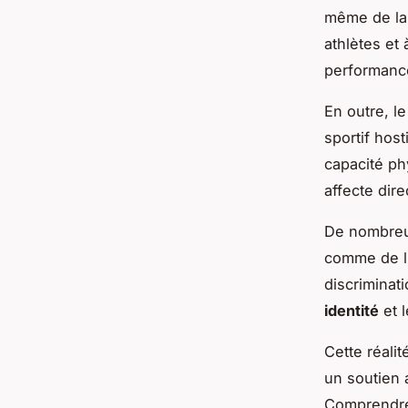
même de la 
athlètes et 
performanc
En outre, l
sportif host
capacité ph
affecte dire
De nombre
comme de l
discriminat
identité
et l
Cette réali
un soutien 
Comprendre 