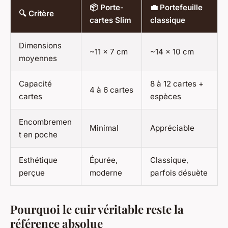
📦 Porte-
💼 Portefeuille
🔍 Critère
cartes Slim
classique
Dimensions
~11 x 7 cm
~14 x 10 cm
moyennes
Capacité
8 à 12 cartes +
4 à 6 cartes
cartes
espèces
Encombremen
Minimal
Appréciable
t en poche
Esthétique
Épurée,
Classique,
perçue
moderne
parfois désuète
Pourquoi le cuir véritable reste la
référence absolue