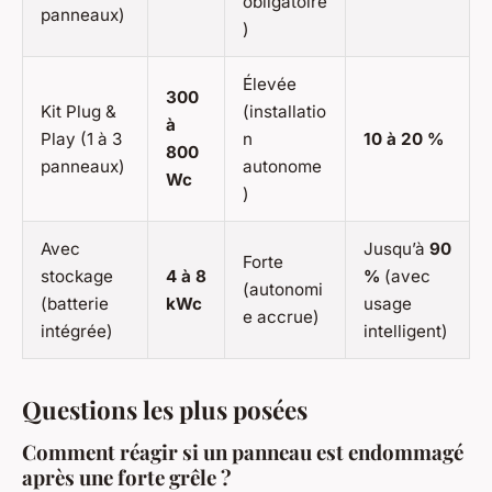
obligatoire
panneaux)
)
Élevée
300
Kit Plug &
(installatio
à
Play (1 à 3
n
10 à 20 %
800
panneaux)
autonome
Wc
)
Avec
Jusqu’à
90
Forte
stockage
4 à 8
%
(avec
(autonomi
(batterie
kWc
usage
e accrue)
intégrée)
intelligent)
Questions les plus posées
Comment réagir si un panneau est endommagé
après une forte grêle ?