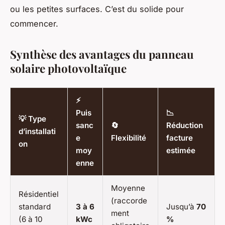
ou les petites surfaces. C’est du solide pour
commencer.
Synthèse des avantages du panneau
solaire photovoltaïque
⚡
Puis
📉
💡 Type
sanc
🔄
Réduction
d’installati
e
Flexibilité
facture
on
moy
estimée
enne
Moyenne
Résidentiel
(raccorde
standard
3 à 6
Jusqu’à
70
ment
(6 à 10
kWc
%