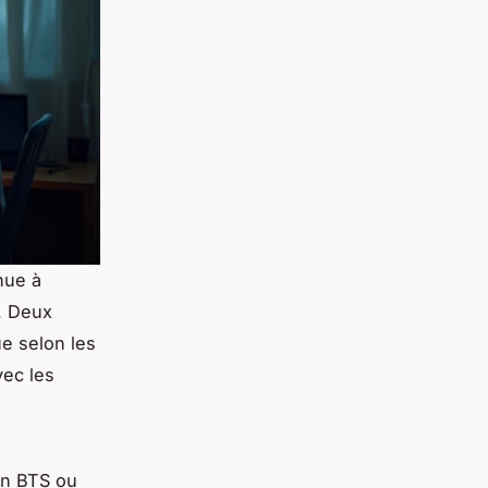
nue à
l. Deux
ue selon les
vec les
un BTS ou