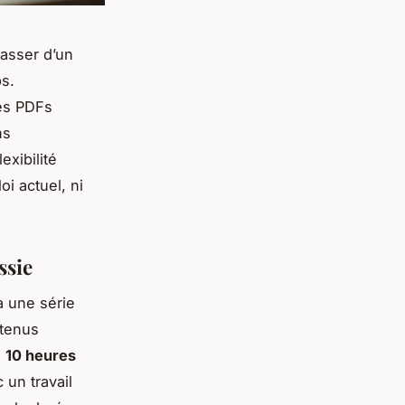
asser d’un
ps.
des PDFs
ns
xibilité
oi actuel, ni
ssie
à une série
ntenus
e
10 heures
un travail