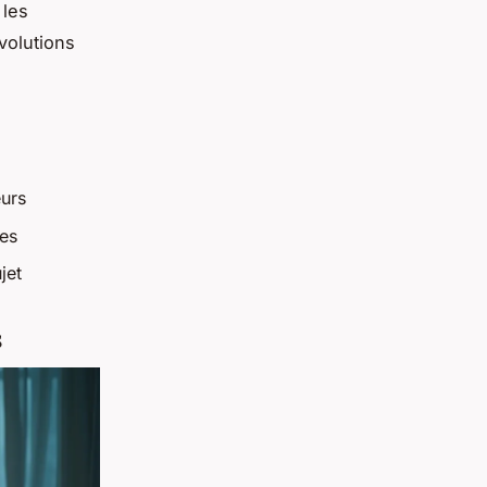
 les
volutions
eurs
les
jet
s