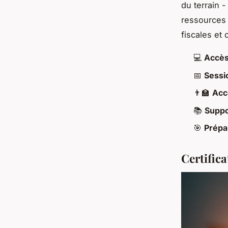
du terrain -
ressources 
fiscales et
💻
Accès 
📅
Sessi
👨‍🏫
Acc
📚
Suppo
🎯
Prépa
Certific