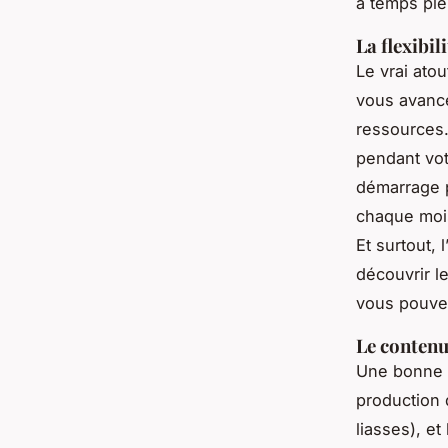
à temps ple
La flexibil
Le vrai ato
vous avanc
ressources.
pendant vo
démarrage p
chaque mois
Et surtout,
découvrir l
vous pouve
Le contenu
Une bonne f
production
liasses), et