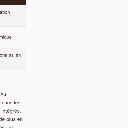
ation
émique
onales, en
 Au
t dans les
 intégrés.
de plus en
es, les