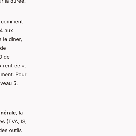
r la durée.
et comment
24 aux
 le dîner,
 de
0 de
« rentrée ».
ement. Pour
iveau 5,
énérale
, la
les
(TVA, IS,
des outils