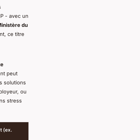
s
CP - avec un
inistère du
t, ce titre
te
nt peut
s solutions
ployeur, ou
ans stress
t (ex.