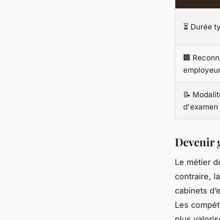
⏳ Durée t
🏢 Reconn
employeu
📝 Modalit
d'examen
Devenir 
Le métier de
contraire, 
cabinets d’
Les compé
plus valori