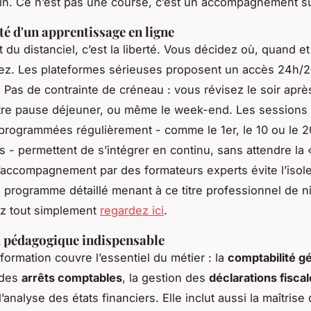
in. Ce n’est pas une course, c’est un accompagnement su
ité d'un apprentissage en ligne
ut du distanciel, c’est la liberté. Vous décidez où, quand 
ez. Les plateformes sérieuses proposent un accès 24h/
 Pas de contrainte de créneau : vous révisez le soir après
tre pause déjeuner, ou même le week-end. Les sessions
rogrammées régulièrement - comme le 1er, le 10 ou le 2
 - permettent de s’intégrer en continu, sans attendre la 
 l’accompagnement par des formateurs experts évite l’isol
e programme détaillé menant à ce titre professionnel de n
z tout simplement
regardez ici
.
 pédagogique indispensable
ormation couvre l’essentiel du métier : la
comptabilité g
 des
arrêts comptables
, la gestion des
déclarations fisca
 l’analyse des états financiers. Elle inclut aussi la maîtrise 