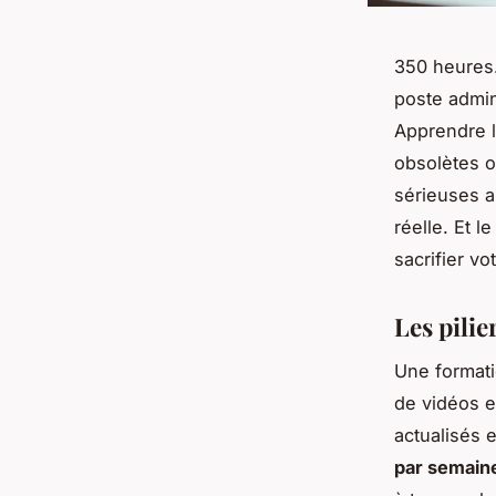
350 heures.
poste admini
Apprendre l
obsolètes o
sérieuses a
réelle. Et l
sacrifier vo
Les pili
Une formati
de vidéos e
actualisés 
par semain