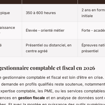
2 ans en form
ypique
350 à 600 heures
initiale
aissance
Élevée - orienté métier
Forte - acad
r
é
Présentiel ou distanciel, en
Épreuves nati
centre agréé
présentiel
gestionnaire comptable et fiscal en 2026
 gestionnaire comptable et fiscal est loin d’être en crise.
la demande en profils qualifiés reste soutenue, notammen
expertise comptable, les PME, ou les services comptables
tences en
gestion fiscale
et en analyse de données sont 
sées. Et avec la montée en puissance des outils numériqu