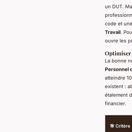
un DUT. Mai
professionn
code et une 
Travail
. Pou
ouvre les p
Optimiser 
La bonne no
Personnel 
atteindre 1
existent : 
étalement d
financier.
🎯 Critère