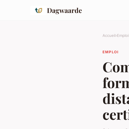
Dagwaarde
Accueil
›
Emploi
EMPLOI
Com
for
dist
cert